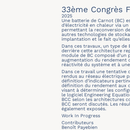
33ème Congrès F
2025
Une batterie de Carnot (BC) 
d’électricité en chaleur via 
permettant la reconversion de 
autres technologies de stockag
implantation et le fait qu’elle
Dans ces travaux, un type de B
derrière cette architecture r
module de BC composé d’un pr
augmentation du rendement de
réactivité du système et à un
Dans ce travail une tentative 
rendus au réseau électrique p
définition d’indicateurs perti
définition du rendement aux d
visant à déterminer les confi
le logiciel Engineering Equat
BCC selon les architectures co
BCC seront discutés. Les résu
également exposés.
Work In Progress
Contributeurs
Benoît Payebien