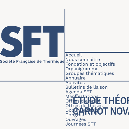
Aller au contenu principal
Navigation princip
Accueil
Nous connaître
Fondation et objectifs
Organigramme
Groupes thématiques
Annuaire
Activités
Bulletins de liaison
Agenda SFT
Manifestations
ÉTUDE THÉO
Offres d'emploi
Offres de thèses
CARNOT NOV
Documentation
Congrès
Ouvrages
Journées SFT