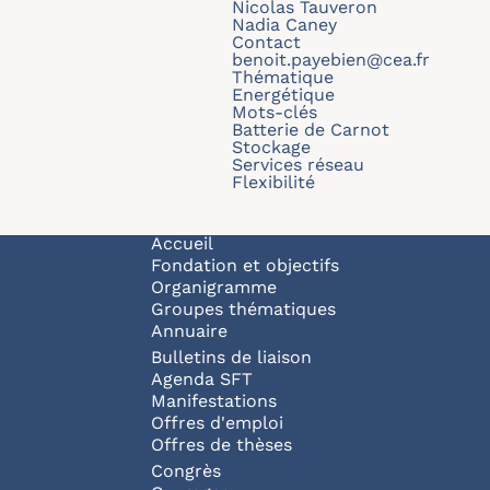
Nicolas Tauveron
Nadia Caney
Contact
benoit.payebien@cea.fr
Thématique
Energétique
Mots-clés
Batterie de Carnot
Stockage
Services réseau
Flexibilité
Navigation principale
Accueil
Fondation et objectifs
Organigramme
Groupes thématiques
Annuaire
Bulletins de liaison
Agenda SFT
Manifestations
Offres d'emploi
Offres de thèses
Congrès