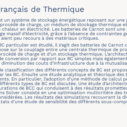
rançais de Thermique
est un système de stockage énergétique reposant sur une
un procédé de charge, un médium de stockage thermique e
chaleur en électricité. Les batteries de Carnot sont une 
e massif d’électricité, grâce à l’absence de contraintes 
s aient peu recours à des matériaux critiques.
C particulier est étudié, il s’agit des batteries de Carno
epose sur le couplage entre une centrale thermique de pr
océdé de charge et d’un stockage thermique. L’architec
 conversion par rapport aux BC simples mais également
e diminution des couts d’infrastructure due à la mutualis
de classification des différents concepts de BC est propos
ar les BC. Ensuite une étude analytique et théorique des 
nents. En particulier, l’adoption d’une méthode de calcul 
ifférents types de BC est discutée. Une étude d’architec
gurations de BCC qui conduisent à des résultats prometteu
ions Solver consiste en une optimisation multicritère des
nsidérées. Les résultats des simulations recouvrant la di
ltats d’une étude de sensibilité des différents sous-com