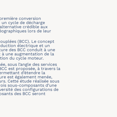
 première conversion
t un cycle de décharge
alternative crédible aux
géographiques lors de leur
t couplées (BCC). Le concept
oduction électrique et un
ture des BCC conduit à une
 à une augmentation de la
ation du cycle moteur.
ée, sous l’angle des services
BCC est proposée, à travers la
permettant d’étendre la
ture est également menée,
rs. Cette étude réalisée sous
 trois sous-composants d’une
versité des configurations de
posants des BCC seront