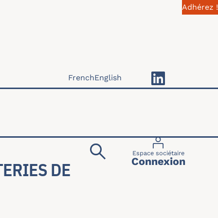
Adhérez !
French
English
Menu du compte 
Espace sociétaire
Connexion
TERIES DE