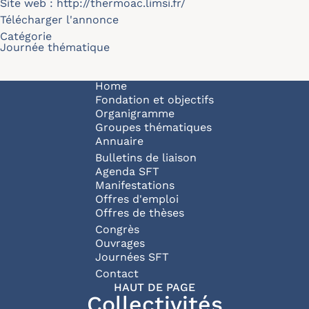
Site web :
http://thermoac.limsi.fr/
Télécharger l'annonce
Catégorie
Journée thématique
Navigation principale
Home
Fondation et objectifs
Organigramme
Groupes thématiques
Annuaire
Bulletins de liaison
Agenda SFT
Manifestations
Offres d'emploi
Offres de thèses
Congrès
Ouvrages
Journées SFT
Pied de page
Contact
HAUT DE PAGE
Collectivités