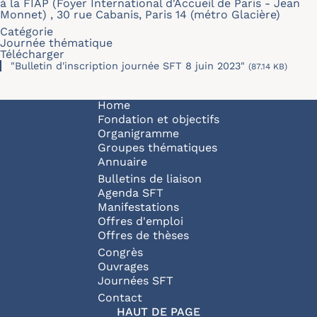
à la FIAP (Foyer International d'Accueil de Paris - Jean
Monnet) , 30 rue Cabanis, Paris 14 (métro Glacière)
Catégorie
Journée thématique
Télécharger
"Bulletin d'inscription journée SFT 8 juin 2023"
(87.14 KB)
Navigation principale
Home
Fondation et objectifs
Organigramme
Groupes thématiques
Annuaire
Bulletins de liaison
Agenda SFT
Manifestations
Offres d'emploi
Offres de thèses
Congrès
Ouvrages
Journées SFT
Pied de page
Contact
HAUT DE PAGE