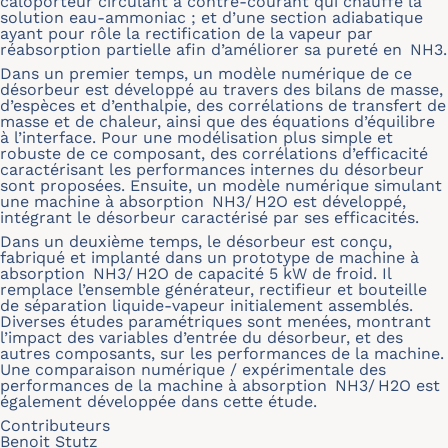
caloporteur circulant à contre-courant qui chauffe la
solution eau-ammoniac ; et d’une section adiabatique
ayant pour rôle la rectification de la vapeur par
réabsorption partielle afin d’améliorer sa pureté en NH3.
Dans un premier temps, un modèle numérique de ce
désorbeur est développé au travers des bilans de masse,
d’espèces et d’enthalpie, des corrélations de transfert de
masse et de chaleur, ainsi que des équations d’équilibre
à l’interface. Pour une modélisation plus simple et
robuste de ce composant, des corrélations d’efficacité
caractérisant les performances internes du désorbeur
sont proposées. Ensuite, un modèle numérique simulant
une machine à absorption NH3/ H2O est développé,
intégrant le désorbeur caractérisé par ses efficacités.
Dans un deuxième temps, le désorbeur est conçu,
fabriqué et implanté dans un prototype de machine à
absorption NH3/ H2O de capacité 5 kW de froid. Il
remplace l’ensemble générateur, rectifieur et bouteille
de séparation liquide-vapeur initialement assemblés.
Diverses études paramétriques sont menées, montrant
l’impact des variables d’entrée du désorbeur, et des
autres composants, sur les performances de la machine.
Une comparaison numérique / expérimentale des
performances de la machine à absorption NH3/ H2O est
également développée dans cette étude.
Contributeurs
Benoit Stutz