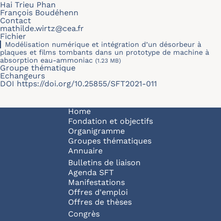
Hai Trieu Phan
François Boudéhenn
Contact
mathilde.wirtz@cea.fr
Fichier
Modélisation numérique et intégration d’un désorbeur à
plaques et films tombants dans un prototype de machine à
absorption eau-ammoniac
(1.23 MB)
Groupe thématique
Echangeurs
DOI
https://doi.org/10.25855/SFT2021-011
Navigation principale
Home
Fondation et objectifs
Organigramme
Groupes thématiques
Annuaire
Bulletins de liaison
Agenda SFT
Manifestations
Offres d'emploi
Offres de thèses
Congrès