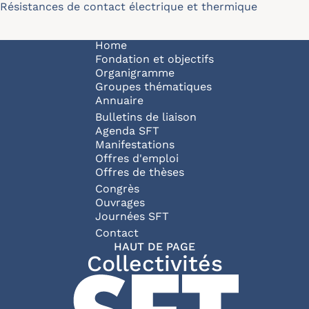
Résistances de contact électrique et thermique
Navigation principale
Home
Fondation et objectifs
Organigramme
Groupes thématiques
Annuaire
Bulletins de liaison
Agenda SFT
Manifestations
Offres d'emploi
Offres de thèses
Congrès
Ouvrages
Journées SFT
Pied de page
Contact
HAUT DE PAGE
Collectivités