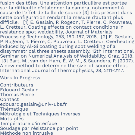
fusion des tôles. Une attention particulière est portée
sur la difficulté d’étalonner la caméra, notamment à
cause de l’effet de taille de source [3] très présent dans
cette configuration rendant la mesure d’autant plus
difficile. [1] E. Geslain, P. Rogeon, T. Pierre, C. Pouvreau,
L. Cretteur, Coating effects on contact conditions in
resistance spot weldability, Journal of Materials
Processing Technology, 253, 160-167, 2018. [2] E. Geslain,
P. Rogeon, T. Pierre, C. Pouvreau, L. Cretteur, Overheating
induced by Al-Si coating during spot welding of a
dissymmetrical three sheets assembly, 12th International
Seminar on Numerical Analysis of Weldability, Graz, 2018.
[3] Bart, M., van der Ham, E. W. M., & Saunders, P. (2007).
A new method to determine the size-of-source effect.
International Journal of Thermophysics, 28, 2111-2117.
Work In Progress
Contributeurs
Edouard Geslain
Thomas Pierre
Contact
edouard.geslain@univ-ubs.fr
Thématique
Métrologie et Techniques Inverses
Mots-clés
Température d’interface
Soudage par résistance par point
Méthode non intrusive