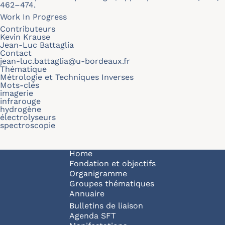
462–474.
Work In Progress
Contributeurs
Kevin Krause
Jean-Luc Battaglia
Contact
jean-luc.battaglia@u-bordeaux.fr
Thématique
Métrologie et Techniques Inverses
Mots-clés
imagerie
infrarouge
hydrogène
électrolyseurs
spectroscopie
Navigation principale
Home
Fondation et objectifs
Organigramme
Groupes thématiques
Annuaire
Bulletins de liaison
Agenda SFT