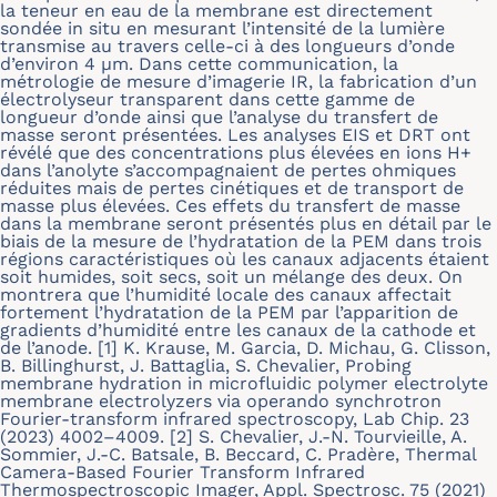
la teneur en eau de la membrane est directement
sondée in situ en mesurant l’intensité de la lumière
transmise au travers celle-ci à des longueurs d’onde
d’environ 4 μm. Dans cette communication, la
métrologie de mesure d’imagerie IR, la fabrication d’un
électrolyseur transparent dans cette gamme de
longueur d’onde ainsi que l’analyse du transfert de
masse seront présentées. Les analyses EIS et DRT ont
révélé que des concentrations plus élevées en ions H+
dans l’anolyte s’accompagnaient de pertes ohmiques
réduites mais de pertes cinétiques et de transport de
masse plus élevées. Ces effets du transfert de masse
dans la membrane seront présentés plus en détail par le
biais de la mesure de l’hydratation de la PEM dans trois
régions caractéristiques où les canaux adjacents étaient
soit humides, soit secs, soit un mélange des deux. On
montrera que l’humidité locale des canaux affectait
fortement l’hydratation de la PEM par l’apparition de
gradients d’humidité entre les canaux de la cathode et
de l’anode. [1] K. Krause, M. Garcia, D. Michau, G. Clisson,
B. Billinghurst, J. Battaglia, S. Chevalier, Probing
membrane hydration in microfluidic polymer electrolyte
membrane electrolyzers via operando synchrotron
Fourier-transform infrared spectroscopy, Lab Chip. 23
(2023) 4002–4009. [2] S. Chevalier, J.-N. Tourvieille, A.
Sommier, J.-C. Batsale, B. Beccard, C. Pradère, Thermal
Camera-Based Fourier Transform Infrared
Thermospectroscopic Imager, Appl. Spectrosc. 75 (2021)