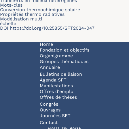
Transferts en milieux hétérogènes
Mots-clés
Conversion thermochimique solaire
Propriétés thermo radiatives
Modélisation multi
échelle
DOI
https://doi.org/10.25855/SFT2024-047
Navigation principale
Home
Fondation et objectifs
Organigramme
Groupes thématiques
Annuaire
Bulletins de liaison
Agenda SFT
Manifestations
Offres d'emploi
Offres de thèses
Congrès
Ouvrages
Journées SFT
Pied de page
Contact
HAUT DE PAGE