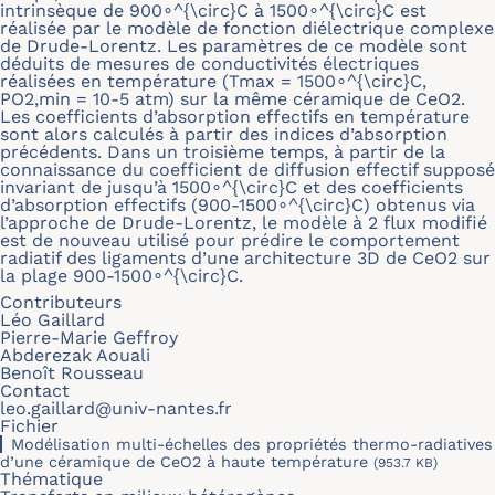
intrinsèque de 900∘^{\circ}C à 1500∘^{\circ}C est
réalisée par le modèle de fonction diélectrique complexe
de Drude-Lorentz. Les paramètres de ce modèle sont
déduits de mesures de conductivités électriques
réalisées en température (Tmax = 1500∘^{\circ}C,
PO2,min = 10-5 atm) sur la même céramique de CeO2.
Les coefficients d’absorption effectifs en température
sont alors calculés à partir des indices d’absorption
précédents. Dans un troisième temps, à partir de la
connaissance du coefficient de diffusion effectif supposé
invariant de jusqu’à 1500∘^{\circ}C et des coefficients
d’absorption effectifs (900-1500∘^{\circ}C) obtenus via
l’approche de Drude-Lorentz, le modèle à 2 flux modifié
est de nouveau utilisé pour prédire le comportement
radiatif des ligaments d’une architecture 3D de CeO2 sur
la plage 900-1500∘^{\circ}C.
Contributeurs
Léo Gaillard
Pierre-Marie Geffroy
Abderezak Aouali
Benoît Rousseau
Contact
leo.gaillard@univ-nantes.fr
Fichier
Modélisation multi-échelles des propriétés thermo-radiatives
d’une céramique de CeO2 à haute température
(953.7 KB)
Thématique