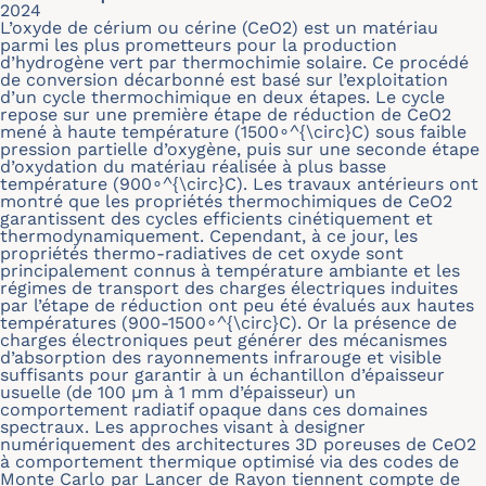
2024
L’oxyde de cérium ou cérine (CeO2) est un matériau
parmi les plus prometteurs pour la production
d’hydrogène vert par thermochimie solaire. Ce procédé
de conversion décarbonné est basé sur l’exploitation
d’un cycle thermochimique en deux étapes. Le cycle
repose sur une première étape de réduction de CeO2
mené à haute température (1500∘^{\circ}C) sous faible
pression partielle d’oxygène, puis sur une seconde étape
d’oxydation du matériau réalisée à plus basse
température (900∘^{\circ}C). Les travaux antérieurs ont
montré que les propriétés thermochimiques de CeO2
garantissent des cycles efficients cinétiquement et
thermodynamiquement. Cependant, à ce jour, les
propriétés thermo-radiatives de cet oxyde sont
principalement connus à température ambiante et les
régimes de transport des charges électriques induites
par l’étape de réduction ont peu été évalués aux hautes
températures (900-1500∘^{\circ}C). Or la présence de
charges électroniques peut générer des mécanismes
d’absorption des rayonnements infrarouge et visible
suffisants pour garantir à un échantillon d’épaisseur
usuelle (de 100 μm à 1 mm d’épaisseur) un
comportement radiatif opaque dans ces domaines
spectraux. Les approches visant à designer
numériquement des architectures 3D poreuses de CeO2
à comportement thermique optimisé via des codes de
Monte Carlo par Lancer de Rayon tiennent compte de