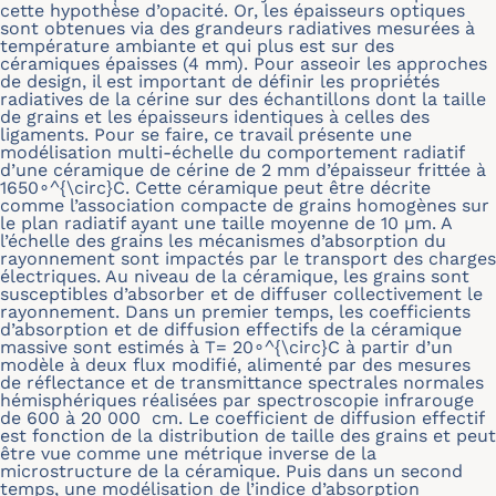
cette hypothèse d’opacité. Or, les épaisseurs optiques
sont obtenues via des grandeurs radiatives mesurées à
température ambiante et qui plus est sur des
céramiques épaisses (4 mm). Pour asseoir les approches
de design, il est important de définir les propriétés
radiatives de la cérine sur des échantillons dont la taille
de grains et les épaisseurs identiques à celles des
ligaments. Pour se faire, ce travail présente une
modélisation multi-échelle du comportement radiatif
d’une céramique de cérine de 2 mm d’épaisseur frittée à
1650∘^{\circ}C. Cette céramique peut être décrite
comme l’association compacte de grains homogènes sur
le plan radiatif ayant une taille moyenne de 10 μm. A
l’échelle des grains les mécanismes d’absorption du
rayonnement sont impactés par le transport des charges
électriques. Au niveau de la céramique, les grains sont
susceptibles d’absorber et de diffuser collectivement le
rayonnement. Dans un premier temps, les coefficients
d’absorption et de diffusion effectifs de la céramique
massive sont estimés à T= 20∘^{\circ}C à partir d’un
modèle à deux flux modifié, alimenté par des mesures
de réflectance et de transmittance spectrales normales
hémisphériques réalisées par spectroscopie infrarouge
de 600 à 20 000 cm. Le coefficient de diffusion effectif
est fonction de la distribution de taille des grains et peut
être vue comme une métrique inverse de la
microstructure de la céramique. Puis dans un second
temps, une modélisation de l’indice d’absorption