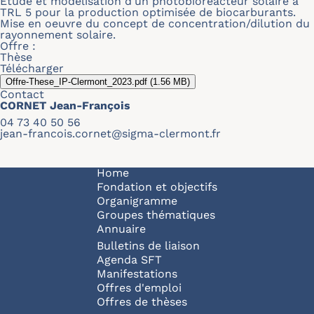
Etude et modélisation d'un photobioréacteur solaire à
TRL 5 pour la production optimisée de biocarburants.
Mise en oeuvre du concept de concentration/dilution du
rayonnement solaire.
Offre :
Thèse
Télécharger
Offre-These_IP-Clermont_2023.pdf
(1.56 MB)
Contact
CORNET Jean-François
04 73 40 50 56
jean-francois.cornet@sigma-clermont.fr
Navigation principale
Home
Fondation et objectifs
Organigramme
Groupes thématiques
Annuaire
Bulletins de liaison
Agenda SFT
Manifestations
Offres d'emploi
Offres de thèses