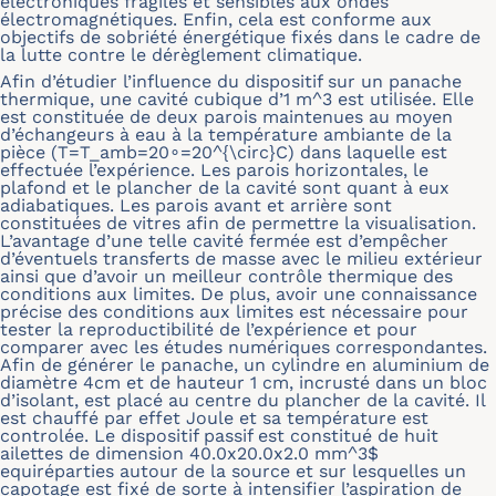
électroniques fragiles et sensibles aux ondes
électromagnétiques. Enfin, cela est conforme aux
objectifs de sobriété énergétique fixés dans le cadre de
la lutte contre le dérèglement climatique.
Afin d’étudier l’influence du dispositif sur un panache
thermique, une cavité cubique d’1 m^3 est utilisée. Elle
est constituée de deux parois maintenues au moyen
d’échangeurs à eau à la température ambiante de la
pièce (T=T_amb=20∘=20^{\circ}C) dans laquelle est
effectuée l’expérience. Les parois horizontales, le
plafond et le plancher de la cavité sont quant à eux
adiabatiques. Les parois avant et arrière sont
constituées de vitres afin de permettre la visualisation.
L’avantage d’une telle cavité fermée est d’empêcher
d’éventuels transferts de masse avec le milieu extérieur
ainsi que d’avoir un meilleur contrôle thermique des
conditions aux limites. De plus, avoir une connaissance
précise des conditions aux limites est nécessaire pour
tester la reproductibilité de l’expérience et pour
comparer avec les études numériques correspondantes.
Afin de générer le panache, un cylindre en aluminium de
diamètre 4cm et de hauteur 1 cm, incrusté dans un bloc
d’isolant, est placé au centre du plancher de la cavité. Il
est chauffé par effet Joule et sa température est
controlée. Le dispositif passif est constitué de huit
ailettes de dimension 40.0x20.0x2.0 mm^3$
equiréparties autour de la source et sur lesquelles un
capotage est fixé de sorte à intensifier l’aspiration de