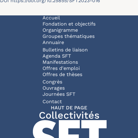
DOI
https://doi.org/10.25855/SFT2023-016
Navigation principale
Accueil
Fondation et objectifs
Organigramme
Groupes thématiques
Annuaire
Bulletins de liaison
Agenda SFT
Manifestations
Offres d'emploi
Offres de thèses
Congrès
Ouvrages
Journées SFT
Pied de page
Contact
HAUT DE PAGE
Collectivités