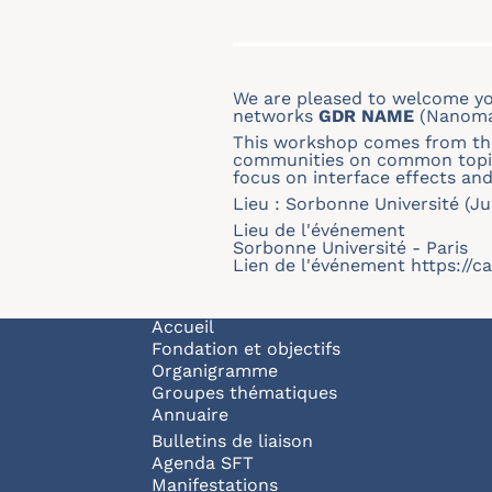
We are pleased to welcome y
networks
GDR NAME
(Nanomat
This workshop comes from th
communities on common topics
focus on interface effects an
Lieu : Sorbonne Université (Ju
Lieu de l'événement
Sorbonne Université - Paris
Lien de l'événement
https://c
Navigation principale
Accueil
Fondation et objectifs
Organigramme
Groupes thématiques
Annuaire
Bulletins de liaison
Agenda SFT
Manifestations