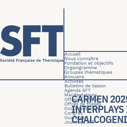
Aller au contenu principal
Navigation princip
Accueil
Nous connaître
Fondation et objectifs
Organigramme
Groupes thématiques
Annuaire
Activités
Bulletins de liaison
Agenda SFT
Manifestations
CARMEN 202
Offres d'emploi
Offres de thèses
INTERPLAYS 
Documentation
Congrès
CHALCOGENI
Ouvrages
Journées SFT