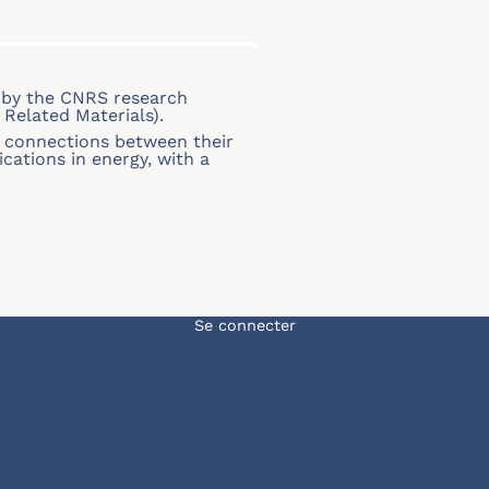
 by the CNRS research
Related Materials).
 connections between their
ations in energy, with a
Menu du compte de l'u
Se connecter