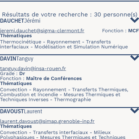
Résultats de votre recherche : 30 personne(s)
DAUCHET
Jérémi
jeremi.dauchet@sigma-clermont.fr
Fonction
MCF
Thématiques
Thermocinétique
Rayonnement
Transferts
interfaciaux
Modélisation et Simulation Numérique
DAVIN
Tanguy
tanguy.davin@insa-rouen.fr
Grade
Dr
Fonction
Maître de Conférences
Thématiques
Convection
Rayonnement
Transferts Thermiques,
Combustion et Incendie
Mesures Thermiques et
Techniques Inverses
Thermographie
DAVOUST
Laurent
laurent.davoust@simap.grenoble-inp.fr
Thématiques
Convection
Transferts interfaciaux
Milieux
Polyphasiques
Mesures Thermiques et Techniques