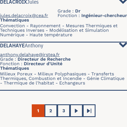
DELACROIX
Jules
Grade
Dr
jules.delacroix@cea.fr
Fonction
Ingénieur-chercheur
Thématiques
Convection
Rayonnement
Mesures Thermiques et
Techniques Inverses
Modélisation et Simulation
Numérique
Haute température
DELAHAYE
Anthony
anthony.delahaye@irstea.fr
Grade
Directeur de Recherche
Fonction
Directeur d'Unité
Thématiques
Milieux Poreux
Milieux Polyphasiques
Transferts
Thermiques, Combustion et Incendie
Génie Climatique
- Thermique de l'habitat
Echangeurs
Pagination
1
2
3
Current page
Page
Page
Next page
Last page