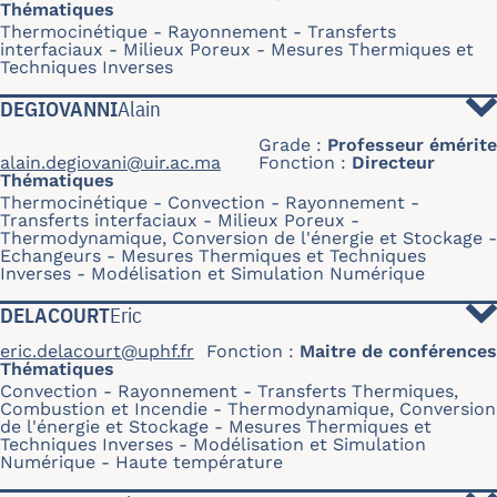
Thématiques
Thermocinétique
Rayonnement
Transferts
interfaciaux
Milieux Poreux
Mesures Thermiques et
Techniques Inverses
DEGIOVANNI
Alain
Grade
Professeur émérite
alain.degiovani@uir.ac.ma
Fonction
Directeur
Thématiques
Thermocinétique
Convection
Rayonnement
Transferts interfaciaux
Milieux Poreux
Thermodynamique, Conversion de l'énergie et Stockage
Echangeurs
Mesures Thermiques et Techniques
Inverses
Modélisation et Simulation Numérique
DELACOURT
Eric
eric.delacourt@uphf.fr
Fonction
Maitre de conférences
Thématiques
Convection
Rayonnement
Transferts Thermiques,
Combustion et Incendie
Thermodynamique, Conversion
de l'énergie et Stockage
Mesures Thermiques et
Techniques Inverses
Modélisation et Simulation
Numérique
Haute température