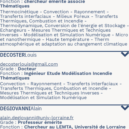
Fonction
chercheur émérite associé
Thématiques
Thermocinétique
Convection
Rayonnement
Transferts interfaciaux
Milieux Poreux
Transferts
Thermiques, Combustion et Incendie
Thermodynamique, Conversion de l'énergie et Stockage
Echangeurs
Mesures Thermiques et Techniques
Inverses
Modélisation et Simulation Numérique
Micro
et nanothermique
Haute température
Therm
atmosphérique et adaptation au changement climatique
DECOSTER
Louis
decosterlouis@gmail.com
Grade
Docteur
Fonction
Ingénieur Etude Modélisation Incendie
Thématiques
Convection
Rayonnement
Transferts interfaciaux
Transferts Thermiques, Combustion et Incendie
Mesures Thermiques et Techniques Inverses
Modélisation et Simulation Numérique
DEGIOVANNI
Alain
alain.degiovanni@univ-lorraine.fr
Grade
Professeur émérite
Fonction
Chercheur au LEMTA, Université de Lorraine