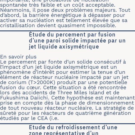
spontanée très faible et un coût acceptable.
Néanmoins, il pose deux problèmes majeurs. Tout
d’abord, la barrière énergétique à dépasser pour
activer sa nucléation est tellement élevée que sa
cristallisation devient quasiment impossible.
Étude du percement par fusion
d’une paroi solide impactée par un
jet liquide axisymétrique
En savoir plus
sur Étude du percement par fusion d’u
Le percement par fonte d’un solide consécutif à
l’impact d’un jet liquide axisymétrique est un
phénomène d’intérêt pour estimer la tenue d’un
élément de réacteur nucléaire impacté par un jet
de corium (T>2000K) produit par une potentielle
fusion du cœur. Cette situation a été rencontrée
lors des accidents de Three Miles Island et de
Fukushima Daiichi. Cette hypothèse est maintenant
prise en compte dès la phase de dimensionnement
de tout nouveau réacteur nucléaire. La stratégie de
sûreté pour les réacteurs de quatrième génération
étudiés par le CEA (i.e.
Etude du refroidissement d’une
zone représentative d’un