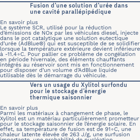
Fusion d’une solution d’urée dans
une cavité parallépipédique
En savoir plus
sur Fusion d’une solution d’urée dans
Le système SCR, utilisé pour la réduction
d’émissions de NOx par les véhicules diesel, injecte
dans le pot catalytique une solution eutectique
d’urée (AdBlue®) qui est susceptible de se solidifier
lorsque la température extérieure devient inférieure
à -11.4∘C. Pour pallier ce problème de congélation
en période hivernale, des éléments chauffants
intégrés au réservoir sont mis en fonctionnement
pour disposer d’un volume d’AdBlue liquide
utilisable dès le démarrage du véhicule.
Vers un usage du Xylitol surfondu
pour le stockage d’énergie
thermique saisonnier
En savoir plus
sur Vers un usage du Xylitol surfondu
Parmi les matériaux à changement de phase, le
Xylitol est un matériau particulièrement prometteur
pour le stockage saisonnier de l’énergie solaire. En
effet, sa température de fusion est de 91∘C, une
chaleur latente élevée de 263 J/g, une surfusion
importante, une probabilité de nucléation