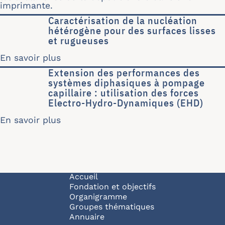
imprimante.
Caractérisation de la nucléation
hétérogène pour des surfaces lisses
et rugueuses
En savoir plus
sur Caractérisation de la nucléation 
Extension des performances des
systèmes diphasiques à pompage
capillaire : utilisation des forces
Electro-Hydro-Dynamiques (EHD)
En savoir plus
sur Extension des performances des s
Navigation principale
Accueil
Fondation et objectifs
Organigramme
Groupes thématiques
Annuaire