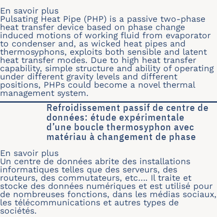
En savoir plus
sur Thermal Performance of Flat Plat
Pulsating Heat Pipe (PHP) is a passive two-phase
heat transfer device based on phase change
induced motions of working fluid from evaporator
to condenser and, as wicked heat pipes and
thermosyphons, exploits both sensible and latent
heat transfer modes. Due to high heat transfer
capability, simple structure and ability of operating
under different gravity levels and different
positions, PHPs could become a novel thermal
management system.
Refroidissement passif de centre de
données: étude expérimentale
d’une boucle thermosyphon avec
matériau à changement de phase
En savoir plus
sur Refroidissement passif de centr
Un centre de données abrite des installations
informatiques telles que des serveurs, des
routeurs, des commutateurs, etc…. Il traite et
stocke des données numériques et est utilisé pour
de nombreuses fonctions, dans les médias sociaux,
les télécommunications et autres types de
sociétés.