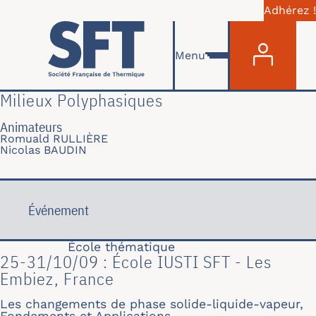
Adhérez !
Menu du com
Aller au contenu principal
Menu
Milieux Polyphasiques
Animateurs
Romuald RULLIÈRE
Nicolas BAUDIN
Événement
École thématique
25-31/10/09 : École IUSTI SFT - Les
Embiez, France
Les changements de phase solide-liquide-vapeur,