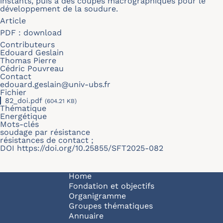
instants, puis à des coupes macrographiques pour le
développement de la soudure.
Article
PDF :
download
Contributeurs
Edouard Geslain
Thomas Pierre
Cédric Pouvreau
Contact
edouard.geslain@univ-ubs.fr
Fichier
82_doi.pdf
(604.21 KB)
Thématique
Energétique
Mots-clés
soudage par résistance
résistances de contact ;
DOI
https://doi.org/10.25855/SFT2025-082
Navigation principale
Home
Fondation et objectifs
Organigramme
Groupes thématiques
Annuaire