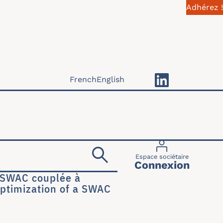
Adhérez !
French
English
Menu du compte 
Espace sociétaire
Connexion
e SWAC couplée à
ptimization of a SWAC
n de SWAC couplée à système OTEC // Internship