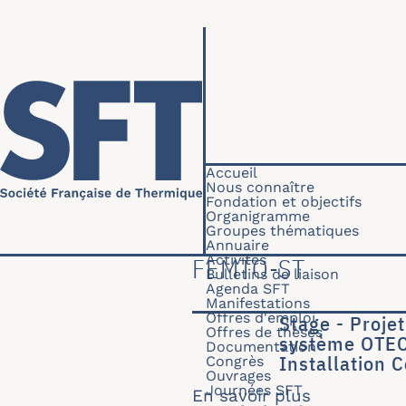
Aller au contenu principal
Navigation princip
Accueil
Nous connaître
Fondation et objectifs
Organigramme
Groupes thématiques
Annuaire
Activités
FEMTO-ST
Bulletins de liaison
Agenda SFT
Manifestations
Offres d'emploi
Stage - Proje
Offres de thèses
système OTEC 
Documentation
Installation 
Congrès
Ouvrages
Journées SFT
En savoir plus
sur Stage 