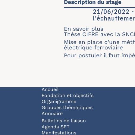
Description du stage
21/06/2022 - 
l'échauffemen
En savoir plus
sur 21/06/2
Thèse CIFRE avec la SNC
Mise en place d'une méth
électrique ferroviaire
Pour postuler il faut imp
Navigation principale
Accueil
Fondation et objectifs
Organigramme
Groupes thématiques
Annuaire
Bulletins de liaison
Agenda SFT
Manifestations