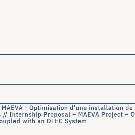
ale
t MAEVA - Optimisation d'une installation d
// Internship Proposal – MAEVA Project – O
Coupled with an OTEC System
- Projet MAEVA - Optimisation d'une installatio