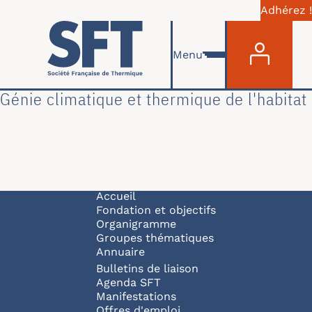
Adhérez !
Menu du com
Aller au contenu principal
Menu
Génie climatique et thermique de l'habitat
Navigation principale
Accueil
Fondation et objectifs
Organigramme
Groupes thématiques
Annuaire
Bulletins de liaison
Agenda SFT
Manifestations
Offres d'emploi