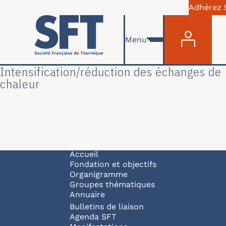
Adhérez !
Menu du com
Aller au contenu principal
Menu
Intensification/réduction des échanges de
chaleur
Navigation principale
Accueil
Fondation et objectifs
Organigramme
Groupes thématiques
Annuaire
Bulletins de liaison
Agenda SFT