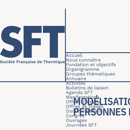
Aller au contenu principal
Navigation princip
Accueil
Nous connaître
Fondation et objectifs
Organigramme
Groupes thématiques
Annuaire
Activités
Bulletins de liaison
Agenda SFT
Manifestations
MODÉLISATI
Offres d'emploi
Offres de thèses
PERSONNES 
Documentation
Congrès
Ouvrages
Journées SFT