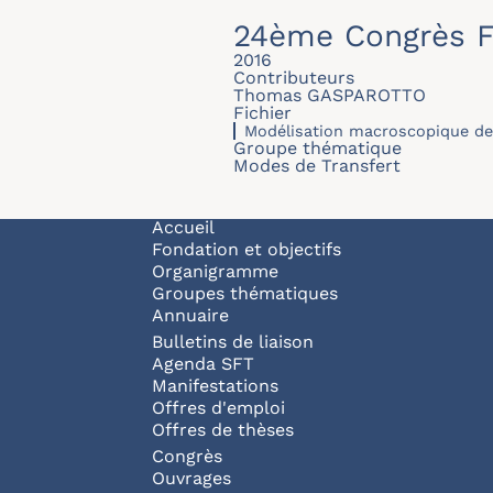
24ème Congrès F
2016
Contributeurs
Thomas GASPAROTTO
Fichier
Modélisation macroscopique de 
Groupe thématique
Modes de Transfert
Navigation principale
Accueil
Fondation et objectifs
Organigramme
Groupes thématiques
Annuaire
Bulletins de liaison
Agenda SFT
Manifestations
Offres d'emploi
Offres de thèses
Congrès
Ouvrages