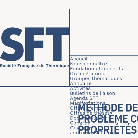
Aller au contenu principal
Navigation princip
Accueil
Nous connaître
Fondation et objectifs
Organigramme
Groupes thématiques
Annuaire
Activités
Bulletins de liaison
Agenda SFT
Manifestations
MÉTHODE DE
Offres d'emploi
Offres de thèses
PROBLÈME C
Documentation
Congrès
PROPRIÉTÉS 
Ouvrages
Journées SFT