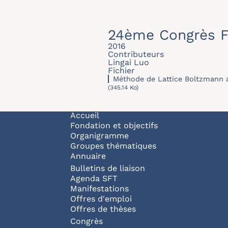
24ème Congrès F
2016
Contributeurs
Lingai Luo
Fichier
Méthode de Lattice Boltzmann a
(345.14 Ko)
Navigation principale
Accueil
Fondation et objectifs
Organigramme
Groupes thématiques
Annuaire
Bulletins de liaison
Agenda SFT
Manifestations
Offres d'emploi
Offres de thèses
Congrès