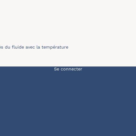
és du ﬂuide avec la température
Menu du compte de l'u
Se connecter