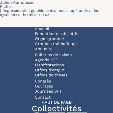
Julien Ramousse
Fichier
Représentation graphique des modes opératoires des
systèmes dithermes
(1.64 Mo)
Navigation principale
Accueil
Fondation et objectifs
Organigramme
Groupes thématiques
Annuaire
Bulletins de liaison
Agenda SFT
Manifestations
Offres d'emploi
Offres de thèses
Congrès
Ouvrages
Journées SFT
Pied de page
Contact
HAUT DE PAGE
Collectivités