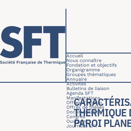
Aller au contenu principal
Navigation princip
Accueil
Nous connaître
Fondation et objectifs
Organigramme
Groupes thématiques
Annuaire
Activités
Bulletins de liaison
Agenda SFT
Manifestations
CARACTÉRIS
Offres d'emploi
Offres de thèses
THERMIQUE D
Documentation
Congrès
AROI PLANE
Ouvrages
Journées SFT