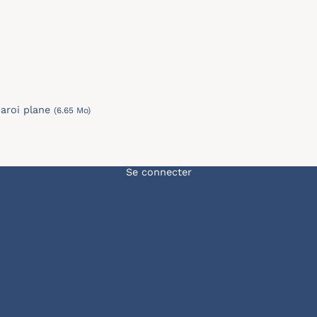
aroi plane
(6.65 Mo)
Menu du compte de l'u
Se connecter