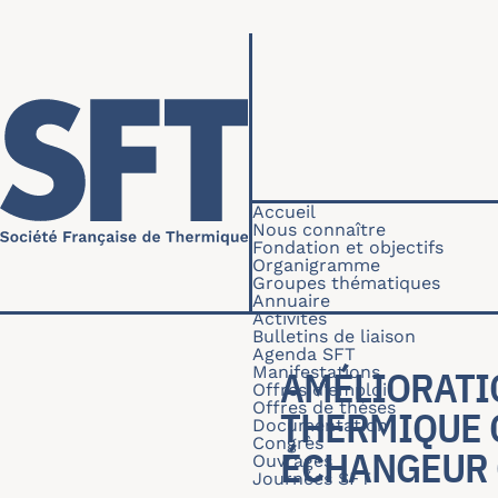
Aller au contenu principal
Navigation princip
Accueil
Nous connaître
Fondation et objectifs
Organigramme
Groupes thématiques
Annuaire
Activités
Bulletins de liaison
Agenda SFT
Manifestations
AMÉLIORATI
Offres d'emploi
Offres de thèses
THERMIQUE 
Documentation
Congrès
ÉCHANGEUR 
Ouvrages
Journées SFT