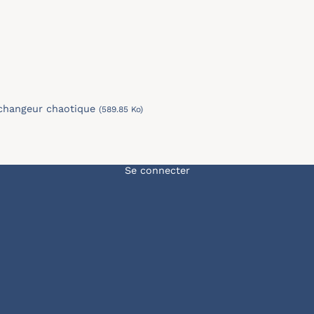
changeur chaotique
(589.85 Ko)
Menu du compte de l'u
Se connecter