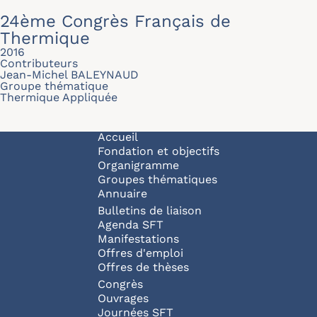
24ème Congrès Français de
Thermique
2016
Contributeurs
Jean-Michel BALEYNAUD
Groupe thématique
Thermique Appliquée
Navigation principale
Accueil
Fondation et objectifs
Organigramme
Groupes thématiques
Annuaire
Bulletins de liaison
Agenda SFT
Manifestations
Offres d'emploi
Offres de thèses
Congrès
Ouvrages
Journées SFT