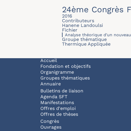
24ème Congrès F
2016
Contributeurs
Hanene Landoulsi
Fichier
Analyse théorique d'un nouveau
Groupe thématique
Thermique Appliquée
Navigation principale
Accueil
Fondation et objectifs
Organigramme
Groupes thématiques
Annuaire
Bulletins de liaison
Agenda SFT
Manifestations
Offres d'emploi
Offres de thèses
Congrès
Ouvrages