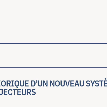
ale
ÉORIQUE D'UN NOUVEAU SYST
ÉJECTEURS