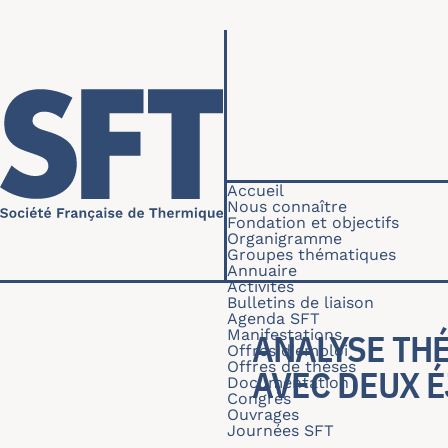
Aller au contenu principal
Navigation princip
Accueil
Nous connaître
Fondation et objectifs
Organigramme
Groupes thématiques
Annuaire
Activités
Bulletins de liaison
Agenda SFT
Manifestations
ANALYSE TH
Offres d'emploi
Offres de thèses
AVEC DEUX 
Documentation
Congrès
Ouvrages
Journées SFT