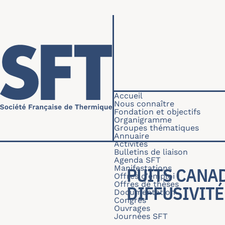
Aller au contenu principal
Navigation princip
Accueil
Nous connaître
Fondation et objectifs
Organigramme
Groupes thématiques
Annuaire
Activités
Bulletins de liaison
Agenda SFT
Manifestations
PUITS CANAD
Offres d'emploi
Offres de thèses
IFFUSIVITÉ 
Documentation
Congrès
Ouvrages
Journées SFT