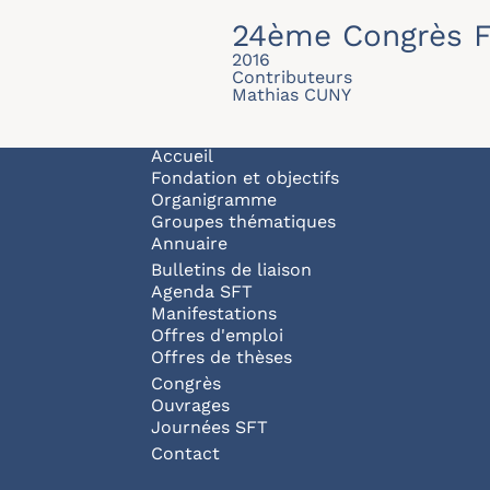
24ème Congrès F
2016
Contributeurs
Mathias CUNY
Navigation principale
Accueil
Fondation et objectifs
Organigramme
Groupes thématiques
Annuaire
Bulletins de liaison
Agenda SFT
Manifestations
Offres d'emploi
Offres de thèses
Congrès
Ouvrages
Journées SFT
Pied de page
Contact