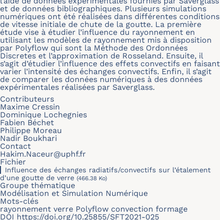
l’aide de données expérimentales fournies par Saverglass
et de données bibliographiques. Plusieurs simulations
numériques ont été réalisées dans différentes conditions
de vitesse initiale de chute de la goutte. La première
étude vise à étudier l’influence du rayonnement en
utilisant les modèles de rayonnement mis à disposition
par Polyflow qui sont la Méthode des Ordonnées
Discretes et l’approximation de Rosseland. Ensuite, il
s’agit d’étudier l’influence des effets convectifs en faisant
varier l’intensité des échanges convectifs. Enfin, il s’agit
de comparer les données numériques à des données
expérimentales réalisées par Saverglass.
Contributeurs
Maxime Cressin
Dominique Lochegnies
Fabien Béchet
Philippe Moreau
Nadir Boukhari
Contact
Hakim.Naceur@uphf.fr
Fichier
Influence des échanges radiatifs/convectifs sur l’étalement
d’une goutte de verre
(466.38 Ko)
Groupe thématique
Modélisation et Simulation Numérique
Mots-clés
rayonnement verre Polyflow convection formage
DOI
https://doi.org/10.25855/SFT2021-025