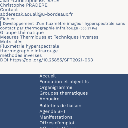
Jean-Christophe BATSALE
Christophe PRADERE
Contact
abderezak.aouali@u-bordeaux.fr
Fichier
Développement d’un fluxmètre imageur hyperspectrale sans
contact par thermographie InfraRouge
(555.21 Ko)
Groupe thématique
Mesures Thermiques et Techniques Inverses
Mots-clés
Fluxmètrie hyperspectrale
thermographie infrarouge
méthodes inverses
DOI
https://doi.org/10.25855/SFT2021-063
Navigation principale
Accueil
Fondation et objectifs
Organigramme
Groupes thématiques
Annuaire
Bulletins de liaison
Agenda SFT
Manifestations
Offres d'emploi