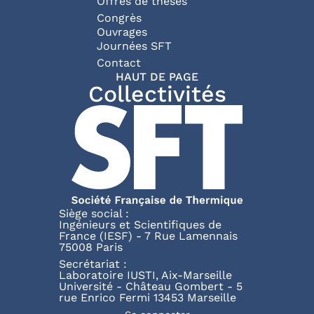
Offres de thèses
Congrès
Ouvrages
Journées SFT
Pied de page
Contact
HAUT DE PAGE
Collectivités
Siège social :
Ingénieurs et Scientifiques de
France (IESF) - 7 Rue Lamennais
75008 Paris
Secrétariat :
Laboratoire IUSTI, Aix-Marseille
Université - Château Gombert - 5
rue Enrico Fermi 13453 Marseille