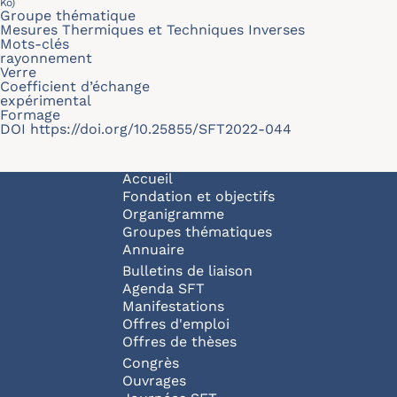
Ko)
Groupe thématique
Mesures Thermiques et Techniques Inverses
Mots-clés
rayonnement
Verre
Coefficient d’échange
expérimental
Formage
DOI
https://doi.org/10.25855/SFT2022-044
Navigation principale
Accueil
Fondation et objectifs
Organigramme
Groupes thématiques
Annuaire
Bulletins de liaison
Agenda SFT
Manifestations
Offres d'emploi
Offres de thèses
Congrès
Ouvrages