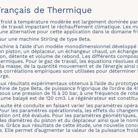
rançais de Thermique
e froid à température modérée est largement dominée pa
s de travail impactant le réchauffement climatique. Les mac
une alternative pour cette application dans le domaine fri
sur une machine Stirling de type Beta.
chine à l’aide d’un modèle monodimensionnel développé d
 piston, un déplaceur, un échangeur chaud, un échangeur 
n, détente et volume de rebond. Les différents composan
thermiques. Pour le gaz de travail, les équations résolues 
a masse, de la quantité mouvement et de l’énergie ainsi q
 corrélations empiriques sont utilisées pour déterminer 
rge.
 aux résultats expérimentaux obtenus à l’aide du protot
achine de type Beta, de puissance frigorique de l’ordre de
sous une pression de 15 à 20 bar, à une fréquence de rota
lume balayé est de 120 cm3. Le régénérateur est constitué
nsuite été conduite en faisant varier les paramètres opér
our les paramètres opérationnels, les effets du changeme
ation ont été évalués. Pour les paramètres géométriques, 
 des diamètres du piston et du déplaceur ainsi que le no
s. Grâce aux résultats de cette étude, une nouvelle con
e. Elle permet d’augmenter la valeur de la puissance froi