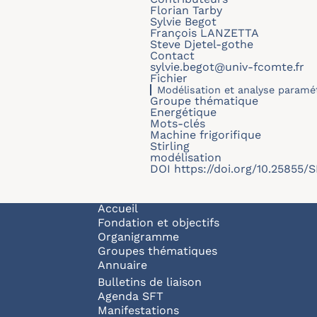
Florian Tarby
Sylvie Begot
François LANZETTA
Steve Djetel-gothe
Contact
sylvie.begot@univ-fcomte.fr
Fichier
Modélisation et analyse paramét
Groupe thématique
Energétique
Mots-clés
Machine frigorifique
Stirling
modélisation
DOI
https://doi.org/10.25855
Navigation principale
Accueil
Fondation et objectifs
Organigramme
Groupes thématiques
Annuaire
Bulletins de liaison
Agenda SFT
Manifestations