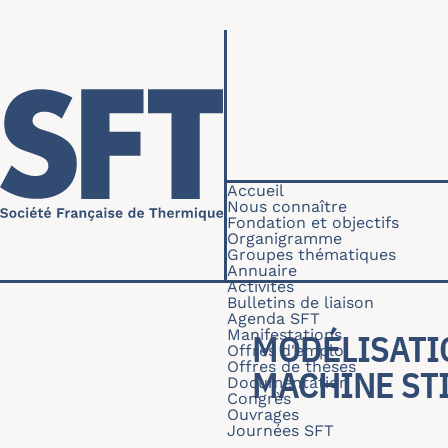
Aller au contenu principal
Navigation princip
Accueil
Nous connaître
Fondation et objectifs
Organigramme
Groupes thématiques
Annuaire
Activités
Bulletins de liaison
Agenda SFT
Manifestations
MODÉLISATI
Offres d'emploi
Offres de thèses
MACHINE ST
Documentation
Congrès
Ouvrages
Journées SFT