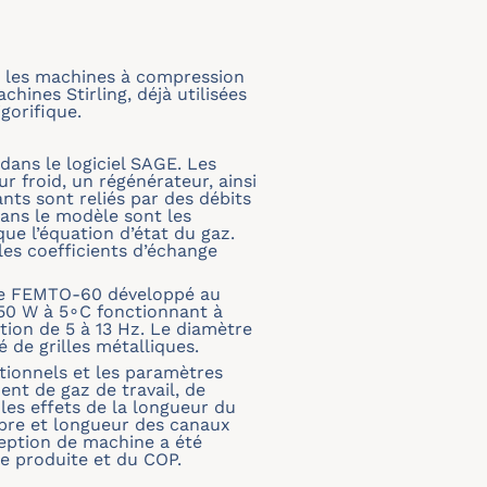
r les machines à compression
hines Stirling, déjà utilisées
gorifique.
ans le logiciel SAGE. Les
froid, un régénérateur, ainsi
ts sont reliés par des débits
dans le modèle sont les
ue l’équation d’état du gaz.
les coefficients d’échange
ype FEMTO-60 développé au
 450 W à 5∘C fonctionnant à
tion de 5 à 13 Hz. Le diamètre
 de grilles métalliques.
ationnels et les paramètres
nt de gaz de travail, de
les effets de la longueur du
mbre et longueur des canaux
ception de machine a été
de produite et du COP.