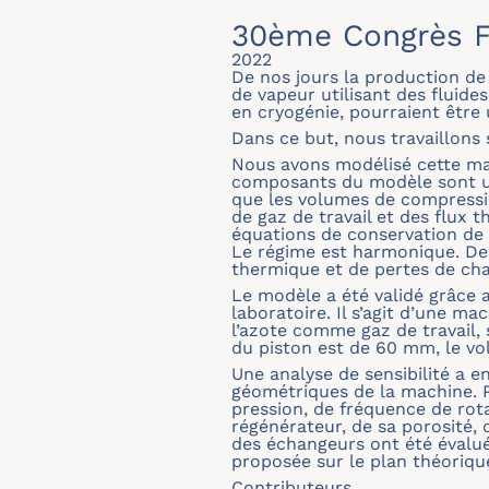
30ème Congrès F
2022
De nos jours la production d
de vapeur utilisant des fluide
en cryogénie, pourraient être 
Dans ce but, nous travaillons 
Nous avons modélisé cette ma
composants du modèle sont un
que les volumes de compressio
de gaz de travail et des flux 
équations de conservation de l
Le régime est harmonique. Des
thermique et de pertes de cha
Le modèle a été validé grâce
laboratoire. Il s’agit d’une m
l’azote comme gaz de travail, 
du piston est de 60 mm, le vo
Une analyse de sensibilité a e
géométriques de la machine. P
pression, de fréquence de rot
régénérateur, de sa porosité,
des échangeurs ont été évalué
proposée sur le plan théoriqu
Contributeurs