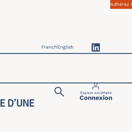
Adhérez !
French
English
Menu du compte 
Espace sociétaire
Connexion
E D’UNE