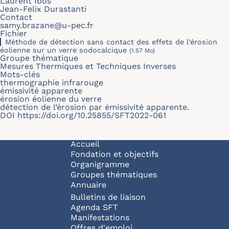
Laurent Ibos
Jean-Felix Durastanti
Contact
samy.brazane@u-pec.fr
Fichier
Méthode de détection sans contact des effets de l’érosion
éolienne sur un verre sodocalcique
(1.57 Mo)
Groupe thématique
Mesures Thermiques et Techniques Inverses
Mots-clés
thermographie infrarouge
émissivité apparente
érosion éolienne du verre
détection de l’érosion par émissivité apparente.
DOI
https://doi.org/10.25855/SFT2022-061
Navigation principale
Accueil
Fondation et objectifs
Organigramme
Groupes thématiques
Annuaire
Bulletins de liaison
Agenda SFT
Manifestations
Offres d'emploi