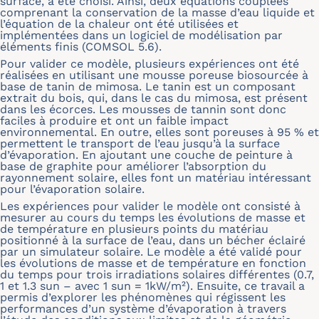
surface, a été choisi. Ainsi, deux équations couplées
comprenant la conservation de la masse d’eau liquide et
l’équation de la chaleur ont été utilisées et
implémentées dans un logiciel de modélisation par
éléments finis (COMSOL 5.6).
Pour valider ce modèle, plusieurs expériences ont été
réalisées en utilisant une mousse poreuse biosourcée à
base de tanin de mimosa. Le tanin est un composant
extrait du bois, qui, dans le cas du mimosa, est présent
dans les écorces. Les mousses de tannin sont donc
faciles à produire et ont un faible impact
environnemental. En outre, elles sont poreuses à 95 % et
permettent le transport de l’eau jusqu’à la surface
d’évaporation. En ajoutant une couche de peinture à
base de graphite pour améliorer l’absorption du
rayonnement solaire, elles font un matériau intéressant
pour l’évaporation solaire.
Les expériences pour valider le modèle ont consisté à
mesurer au cours du temps les évolutions de masse et
de température en plusieurs points du matériau
positionné à la surface de l’eau, dans un bécher éclairé
par un simulateur solaire. Le modèle a été validé pour
les évolutions de masse et de température en fonction
du temps pour trois irradiations solaires différentes (0.7,
1 et 1.3 sun – avec 1 sun = 1kW/m²). Ensuite, ce travail a
permis d’explorer les phénomènes qui régissent les
performances d’un système d’évaporation à travers