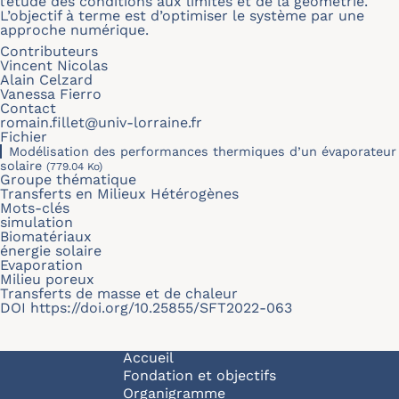
l’étude des conditions aux limites et de la géométrie.
L’objectif à terme est d’optimiser le système par une
approche numérique.
Contributeurs
Vincent Nicolas
Alain Celzard
Vanessa Fierro
Contact
romain.fillet@univ-lorraine.fr
Fichier
Modélisation des performances thermiques d’un évaporateur
solaire
(779.04 Ko)
Groupe thématique
Transferts en Milieux Hétérogènes
Mots-clés
simulation
Biomatériaux
énergie solaire
Evaporation
Milieu poreux
Transferts de masse et de chaleur
DOI
https://doi.org/10.25855/SFT2022-063
Navigation principale
Accueil
Fondation et objectifs
Organigramme