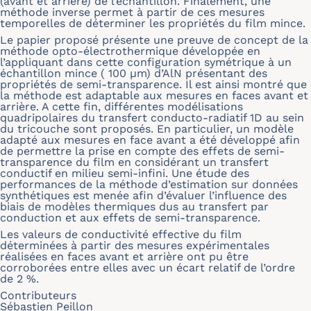
(avant et arrière) de l’échantillon. Finalement, une
méthode inverse permet à partir de ces mesures
temporelles de déterminer les propriétés du film mince.
Le papier proposé présente une preuve de concept de la
méthode opto-électrothermique développée en
l’appliquant dans cette configuration symétrique à un
échantillon mince ( 100
μ
m) d’AlN présentant des
propriétés de semi-transparence. Il est ainsi montré que
la méthode est adaptable aux mesures en faces avant et
arrière. A cette fin, différentes modélisations
quadripolaires du transfert conducto-radiatif 1D au sein
du tricouche sont proposés. En particulier, un modèle
adapté aux mesures en face avant a été développé afin
de permettre la prise en compte des effets de semi-
transparence du film en considérant un transfert
conductif en milieu semi-infini. Une étude des
performances de la méthode d’estimation sur données
synthétiques est menée afin d’évaluer l’influence des
biais de modèles thermiques dus au transfert par
conduction et aux effets de semi-transparence.
Les valeurs de conductivité effective du film
déterminées à partir des mesures expérimentales
réalisées en faces avant et arrière ont pu être
corroborées entre elles avec un écart relatif de l’ordre
de 2 %.
Contributeurs
Sébastien Peillon