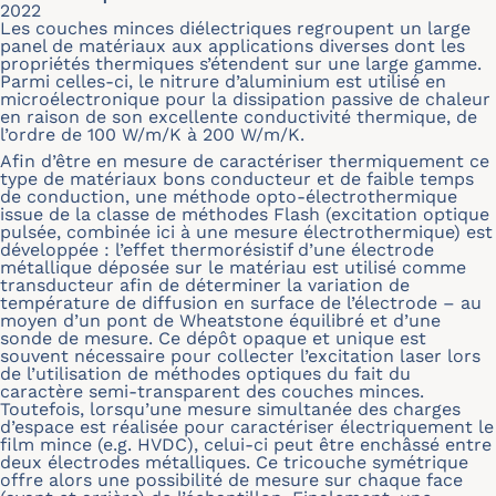
2022
Les couches minces diélectriques regroupent un large
panel de matériaux aux applications diverses dont les
propriétés thermiques s’étendent sur une large gamme.
Parmi celles-ci, le nitrure d’aluminium est utilisé en
microélectronique pour la dissipation passive de chaleur
en raison de son excellente conductivité thermique, de
l’ordre de 100 W/m/K à 200 W/m/K.
Afin d’être en mesure de caractériser thermiquement ce
type de matériaux bons conducteur et de faible temps
de conduction, une méthode opto-électrothermique
issue de la classe de méthodes Flash (excitation optique
pulsée, combinée ici à une mesure électrothermique) est
développée : l’effet thermorésistif d’une électrode
métallique déposée sur le matériau est utilisé comme
transducteur afin de déterminer la variation de
température de diffusion en surface de l’électrode – au
moyen d’un pont de Wheatstone équilibré et d’une
sonde de mesure. Ce dépôt opaque et unique est
souvent nécessaire pour collecter l’excitation laser lors
de l’utilisation de méthodes optiques du fait du
caractère semi-transparent des couches minces.
Toutefois, lorsqu’une mesure simultanée des charges
d’espace est réalisée pour caractériser électriquement le
film mince (e.g. HVDC), celui-ci peut être enchâssé entre
deux électrodes métalliques. Ce tricouche symétrique
offre alors une possibilité de mesure sur chaque face