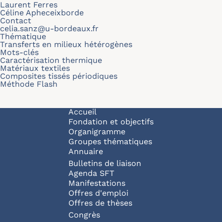
Laurent Ferres
Céline Apheceixborde
Contact
celia.sanz@u-bordeaux.fr
Thématique
Transferts en milieux hétérogènes
Mots-clés
Caractérisation thermique
Matériaux textiles
Composites tissés périodiques
Méthode Flash
Navigation principale
Accueil
Fondation et objectifs
Organigramme
Groupes thématiques
Annuaire
Bulletins de liaison
Agenda SFT
Manifestations
Offres d'emploi
Offres de thèses
Congrès