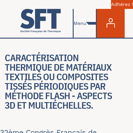
Adhérez !
Menu du com
Aller au contenu principal
Menu
CARACTÉRISATION
THERMIQUE DE MATÉRIAUX
TEXTILES OU COMPOSITES
TISSÉS PÉRIODIQUES PAR
MÉTHODE FLASH - ASPECTS
3D ET MULTIÉCHELLES.
32ème Congrès Français de