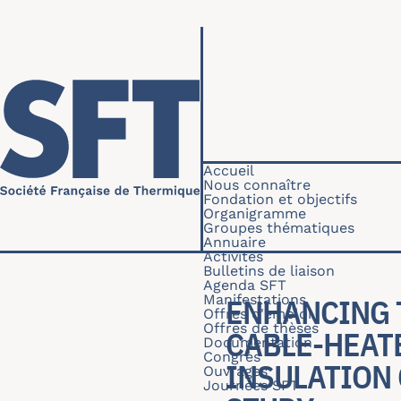
Aller au contenu principal
Navigation princip
Accueil
Nous connaître
Fondation et objectifs
Organigramme
Groupes thématiques
Annuaire
Activités
Bulletins de liaison
Agenda SFT
Manifestations
ENHANCING 
Offres d'emploi
Offres de thèses
CABLE-HEAT
Documentation
Congrès
INSULATION 
Ouvrages
Journées SFT