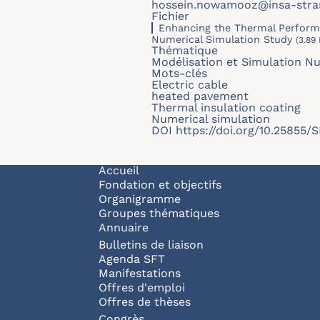
hossein.nowamooz@insa-stras
Fichier
Enhancing the Thermal Performa
Numerical Simulation Study
(3.89
Thématique
Modélisation et Simulation N
Mots-clés
Electric cable
heated pavement
Thermal insulation coating
Numerical simulation
DOI
https://doi.org/10.25855
Navigation principale
Accueil
Fondation et objectifs
Organigramme
Groupes thématiques
Annuaire
Bulletins de liaison
Agenda SFT
Manifestations
Offres d'emploi
Offres de thèses
Congrès