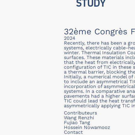
STUDY
32ème Congrès F
2024
Recently, there has been a gr
systems, electrically cable-he
winter. Thermal Insulation Coa
surfaces. These materials inc
that the heat from electrical
configuration of TIC in these 
a thermal barrier, blocking t
Initially, a numerical model
to include an asymmetrical TI
incorporation of asymmetrical
systems. In a comparative ana
pavements had a higher surfac
TIC could lead the heat trans
asymmetrically applying TIC 
Contributeurs
Wang Renzhi
Fujiao Tang
Hossein Nowamooz
Contact