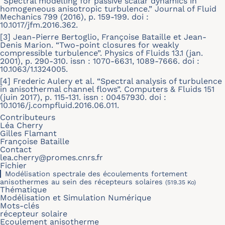
“Spectral modelling for passive scalar dynamics in
homogeneous anisotropic turbulence.” Journal of Fluid
Mechanics 799 (2016), p. 159-199. doi :
10.1017/jfm.2016.362.
[3] Jean-Pierre Bertoglio, Françoise Bataille et Jean-
Denis Marion. “Two-point closures for weakly
compressible turbulence”. Physics of Fluids 13.1 (jan.
2001), p. 290-310. issn : 1070-6631, 1089-7666. doi :
10.1063/1.1324005.
[4] Frederic Aulery et al. “Spectral analysis of turbulence
in anisothermal channel flows”. Computers & Fluids 151
(juin 2017), p. 115-131. issn : 00457930. doi :
10.1016/j.compfluid.2016.06.011.
Contributeurs
Léa Cherry
Gilles Flamant
Françoise Bataille
Contact
lea.cherry@promes.cnrs.fr
Fichier
Modélisation spectrale des écoulements fortement
anisothermes au sein des récepteurs solaires
(519.35 Ko)
Thématique
Modélisation et Simulation Numérique
Mots-clés
récepteur solaire
Ecoulement anisotherme