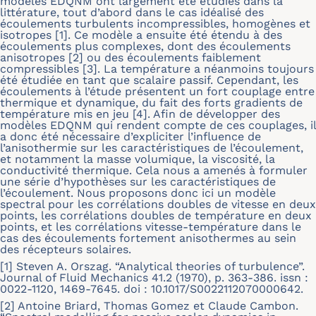
modèles EDQNM ont largement été étudiés dans la
littérature, tout d’abord dans le cas idéalisé des
écoulements turbulents incompressibles, homogènes et
isotropes [1]. Ce modèle a ensuite été étendu à des
écoulements plus complexes, dont des écoulements
anisotropes [2] ou des écoulements faiblement
compressibles [3]. La température a néanmoins toujours
été étudiée en tant que scalaire passif. Cependant, les
écoulements à l’étude présentent un fort couplage entre
thermique et dynamique, du fait des forts gradients de
température mis en jeu [4]. Afin de développer des
modèles EDQNM qui rendent compte de ces couplages, il
a donc été nécessaire d’expliciter l’influence de
l’anisothermie sur les caractéristiques de l’écoulement,
et notamment la masse volumique, la viscosité, la
conductivité thermique. Cela nous a amenés à formuler
une série d’hypothèses sur les caractéristiques de
l’écoulement. Nous proposons donc ici un modèle
spectral pour les corrélations doubles de vitesse en deux
points, les corrélations doubles de température en deux
points, et les corrélations vitesse-température dans le
cas des écoulements fortement anisothermes au sein
des récepteurs solaires.
[1] Steven A. Orszag. “Analytical theories of turbulence”.
Journal of Fluid Mechanics 41.2 (1970), p. 363-386. issn :
0022-1120, 1469-7645. doi : 10.1017/S0022112070000642.
[2] Antoine Briard, Thomas Gomez et Claude Cambon.