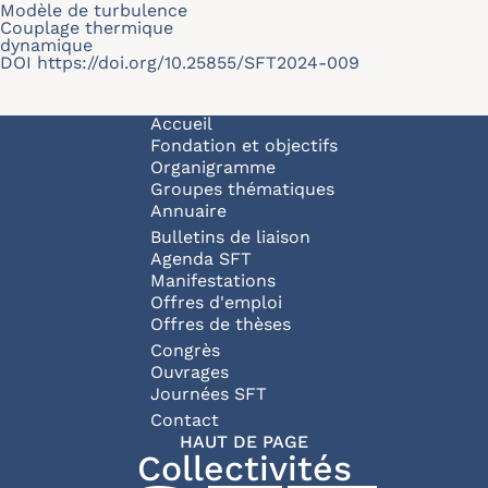
Modèle de turbulence
Couplage thermique
dynamique
DOI
https://doi.org/10.25855/SFT2024-009
Navigation principale
Accueil
Fondation et objectifs
Organigramme
Groupes thématiques
Annuaire
Bulletins de liaison
Agenda SFT
Manifestations
Offres d'emploi
Offres de thèses
Congrès
Ouvrages
Journées SFT
Pied de page
Contact
HAUT DE PAGE
Collectivités