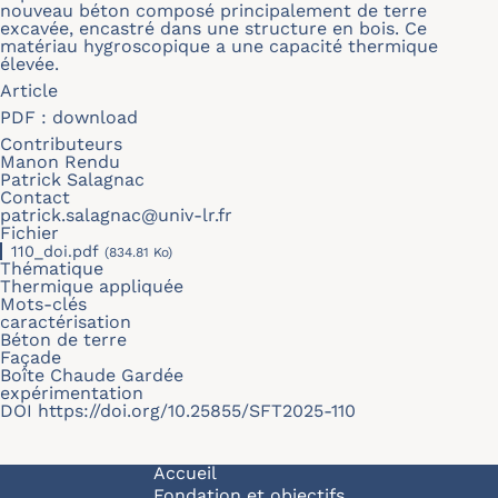
nouveau béton composé principalement de terre
excavée, encastré dans une structure en bois. Ce
matériau hygroscopique a une capacité thermique
élevée.
Article
PDF :
download
Contributeurs
Manon Rendu
Patrick Salagnac
Contact
patrick.salagnac@univ-lr.fr
Fichier
110_doi.pdf
(834.81 Ko)
Thématique
Thermique appliquée
Mots-clés
caractérisation
Béton de terre
Façade
Boîte Chaude Gardée
expérimentation
DOI
https://doi.org/10.25855/SFT2025-110
Navigation principale
Accueil
Fondation et objectifs