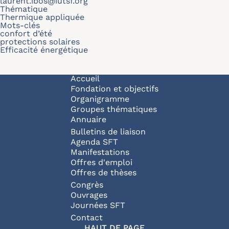
laurent.ibos@iutsf.org
Thématique
Thermique appliquée
Mots-clés
confort d’été
protections solaires
Efficacité énergétique
Navigation principale
Accueil
Fondation et objectifs
Organigramme
Groupes thématiques
Annuaire
Bulletins de liaison
Agenda SFT
Manifestations
Offres d'emploi
Offres de thèses
Congrès
Ouvrages
Journées SFT
Pied de page
Contact
HAUT DE PAGE