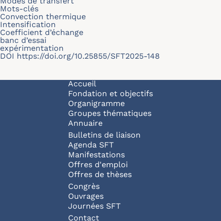
Modes de transfert
Mots-clés
Convection thermique
Intensification
Coefficient d’échange
banc d’essai
expérimentation
DOI
https://doi.org/10.25855/SFT2025-148
Navigation principale
Accueil
Fondation et objectifs
Organigramme
Groupes thématiques
Annuaire
Bulletins de liaison
Agenda SFT
Manifestations
Offres d'emploi
Offres de thèses
Congrès
Ouvrages
Journées SFT
Pied de page
Contact