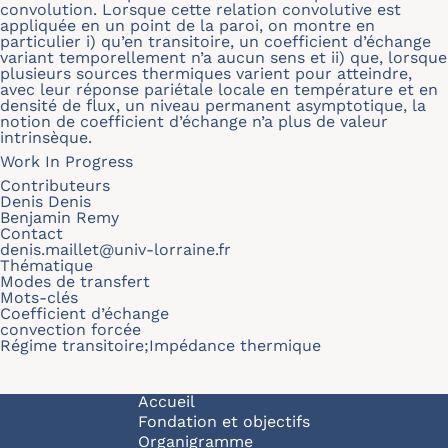
convolution. Lorsque cette relation convolutive est
appliquée en un point de la paroi, on montre en
particulier i) qu’en transitoire, un coefficient d’échange
variant temporellement n’a aucun sens et ii) que, lorsque
plusieurs sources thermiques varient pour atteindre,
avec leur réponse pariétale locale en température et en
densité de flux, un niveau permanent asymptotique, la
notion de coefficient d’échange n’a plus de valeur
intrinsèque.
Work In Progress
Contributeurs
Denis Denis
Benjamin Remy
Contact
denis.maillet@univ-lorraine.fr
Thématique
Modes de transfert
Mots-clés
Coefficient d’échange
convection forcée
Régime transitoire;Impédance thermique
Navigation principale
Accueil
Fondation et objectifs
Organigramme