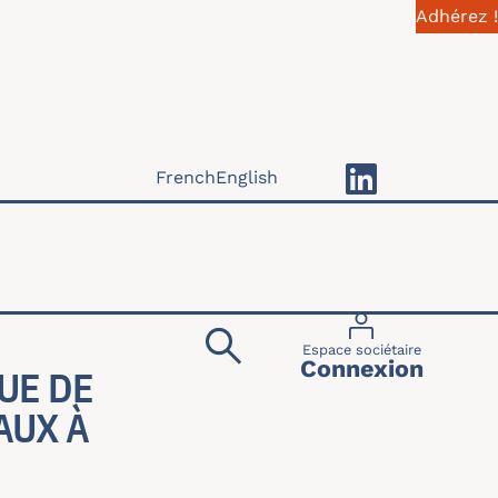
Adhérez !
French
English
Menu du compte 
Espace sociétaire
Connexion
UE DE
AUX À