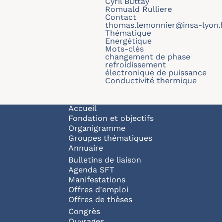
Cyril Buttay
Romuald Rulliere
Contact
thomas.lemonnier@insa-lyon.
Thématique
Energétique
Mots-clés
changement de phase
refroidissement
électronique de puissance
Conductivité thermique
Navigation principale
Accueil
Fondation et objectifs
Organigramme
Groupes thématiques
Annuaire
Bulletins de liaison
Agenda SFT
Manifestations
Offres d'emploi
Offres de thèses
Congrès
Ouvrages