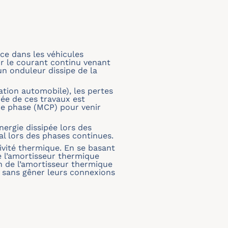
ce dans les véhicules
tir le courant continu venant
un onduleur dissipe de la
tion automobile), les pertes
dée de ces travaux est
de phase (MCP) pour venir
ergie dissipée lors des
al lors des phases continues.
tivité thermique. En se basant
de l’amortisseur thermique
n de l’amortisseur thermique
, sans gêner leurs connexions