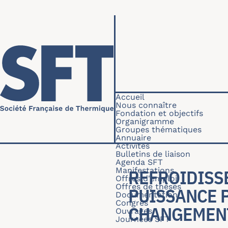
Aller au contenu principal
Navigation princip
Accueil
Nous connaître
Fondation et objectifs
Organigramme
Groupes thématiques
Annuaire
Activités
Bulletins de liaison
Agenda SFT
Manifestations
REFROIDISS
Offres d'emploi
Offres de thèses
PUISSANCE P
Documentation
Congrès
CHANGEMENT
Ouvrages
Journées SFT