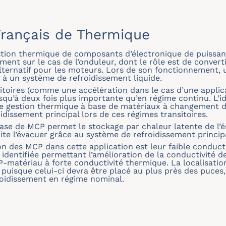
rançais de Thermique
stion thermique de composants d’électronique de puissan
ement sur le cas de l’onduleur, dont le rôle est de conver
alternatif pour les moteurs. Lors de son fonctionnement, 
 à un système de refroidissement liquide.
oires (comme une accélération dans le cas d’une applica
squ’à deux fois plus importante qu’en régime continu. L’i
 de gestion thermique à base de matériaux à changement 
dissement principal lors de ces régimes transitoires.
se de MCP permet le stockage par chaleur latente de l’én
ite l’évacuer grâce au système de refroidissement princip
ion des MCP dans cette application est leur faible conduc
on identifiée permettant l’amélioration de la conductivité 
P-matériau à forte conductivité thermique. La localisatio
 puisque celui-ci devra être placé au plus près des puces
froidissement en régime nominal.