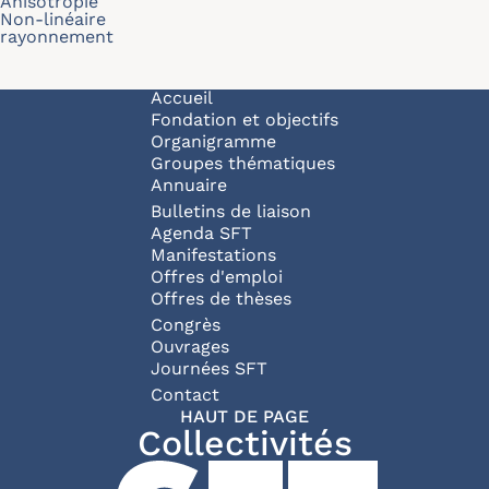
Anisotropie
Non-linéaire
rayonnement
Navigation principale
Accueil
Fondation et objectifs
Organigramme
Groupes thématiques
Annuaire
Bulletins de liaison
Agenda SFT
Manifestations
Offres d'emploi
Offres de thèses
Congrès
Ouvrages
Journées SFT
Pied de page
Contact
HAUT DE PAGE
Collectivités