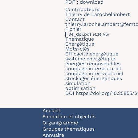
PDF :
download
Contributeurs
Thierry de Larochelambert
Contact
thierry.larochelambert@femto
Fichier
34_doi.pdf
(4.36 Mo)
Thématique
Energétique
Mots-clés
Efficacité énergétique
système énergétique
énergies renouvelables
couplage intersectoriel
couplage inter-vectoriel
stockages énergétiques
simulation
optimisation
DOI
https://doi.org/10.25855
Navigation principale
Accueil
Fondation et objectifs
Organigramme
Groupes thématiques
Annuaire