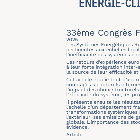
ÉNERGIE-CL
33ème Congrès F
2025
Les Systèmes Energétiques Ren
pertinentes aux échelles local
l’inefficacité des systèmes éne
Les retours d’expérience europ
à leur forte intégration inter
la source de leur efficacité et 
Cet article étudie tout d’abor
couplages structurels interne
l’impact des choix structurels
l’efficacité du système, les p
Il présente ensuite les résul
l’échelle d’un département fra
transformations systémiques su
l’extérieur, ses émissions de g
globale. L’importance des sto
évidence.
Article