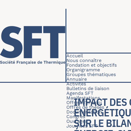
Aller au contenu principal
Navigation princip
Accueil
Nous connaître
Fondation et objectifs
Organigramme
Groupes thématiques
Annuaire
Activités
Bulletins de liaison
Agenda SFT
Manifestations
IMPACT DES
Offres d'emploi
Offres de thèses
ENERGÉTIQU
Documentation
Congrès
SUR LE BILA
Ouvrages
Journées SFT