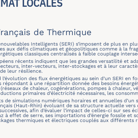
IMAT LOCALES
rançais de Thermique
ouvelables Intelligents (SERI) s’imposent de plus en pl
es aux défis climatiques et géopolitiques comme à la fragi
rgétiques classiques centralisés à faible couplage intersec
éens récents indiquent que les grandes versatilité et ada
-secteurs, inter-vecteurs, inter-stockages et à leur caract
de leur résilience.
d l’évolution des flux énergétiques au sein d’un SERI en fo
s répondant à une répartition donnée des besoins énergé
 (réseaux de chaleur, cogénérations, pompes à chaleur, véh
roductions primaires d’électricité nécessaires, les consom
tats de simulations numériques horaires et annuelles d’un
nçais (Haut-Rhin) évoluant de sa structure actuelle vers 
ccessives, afin d’évaluer l’impact de celles-ci sur ses é
az à effet de serre, ses importations d’énergie fossile et 
ckages thermiques et électriques couplés aux différents r