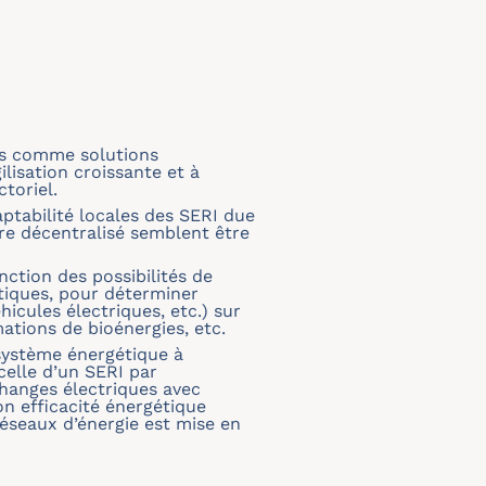
us comme solutions
lisation croissante et à
toriel.
ptabilité locales des SERI due
ère décentralisé semblent être
nction des possibilités de
tiques, pour déterminer
icules électriques, etc.) sur
mations de bioénergies, etc.
 système énergétique à
celle d’un SERI par
changes électriques avec
son efficacité énergétique
éseaux d’énergie est mise en