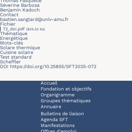
Thomas Fasquelle
Séverine Barbosa
Benjamin Kadoch
Contact
bastien.sanglard@univ-amu.fr
Fichier
72_doi.pdf
(834.33 Ko)
Thématique
Energétique
Mots-clés
Solare thermique
Cuisine solaire
Test standard
Scheffler
DOI
https://doi.org/10.25855/SFT2025-072
Navigation principale
Accueil
Fondation et objectifs
Organigramme
Groupes thématiques
Annuaire
Bulletins de liaison
Agenda SFT
Manifestations
Offres d'emploi