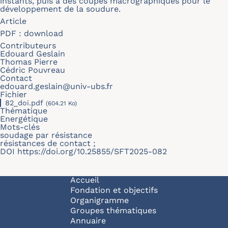
instants, puis à des coupes macrographiques pour le
développement de la soudure.
Article
PDF :
download
Contributeurs
Edouard Geslain
Thomas Pierre
Cédric Pouvreau
Contact
edouard.geslain@univ-ubs.fr
Fichier
82_doi.pdf
(604.21 Ko)
Thématique
Energétique
Mots-clés
soudage par résistance
résistances de contact ;
DOI
https://doi.org/10.25855/SFT2025-082
Navigation principale
Accueil
Fondation et objectifs
Organigramme
Groupes thématiques
Annuaire