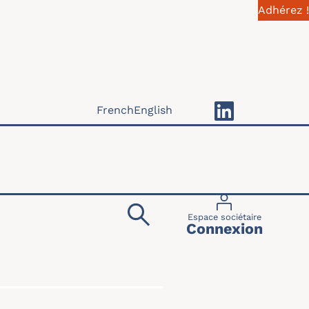
Adhérez !
French
English
Menu du compte 
Espace sociétaire
Connexion