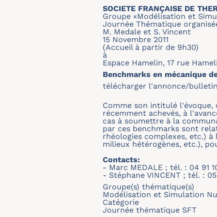
SOCIETE FRANÇAISE DE THE
Groupe «Modélisation et Sim
Journée Thématique organisé
M. Medale et S. Vincent
15 Novembre 2011
(Accueil à partir de 9h30)
à
Espace Hamelin, 17 rue Hamelin
Benchmarks en mécanique des 
télécharger l'annonce/bulletin
Comme son intitulé l'évoque, 
récemment achevés, à l'avanc
cas à soumettre à la communa
par ces benchmarks sont relat
rhéologies complexes, etc.) à
milieux hétérogènes, etc.), pou
Contacts:
- Marc MEDALE ; tél. : 04 91 10
- Stéphane VINCENT ; tél. : 05
Groupe(s) thématique(s)
Modélisation et Simulation N
Catégorie
Journée thématique SFT