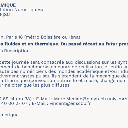
RMIQUE
ulation Numériques»
e par
, Paris 16 (métro Boissière ou Ièna)
fluides et en thermique. Du passé récent au futur pro
 d'inscription
cette journée sera consacrée aux discussions sur les sy
ement de benchmarks en cours de réalisation, et enfin a
uté des numériciens des mondes académique et/ou indus
ivement vastes puisqu'ils s'étendent de la mécanique des 
 la thermique (convection naturelle et mixte, changemen
r ne citer que les plus diffusés.
 69 14 (ou 38) ; E-Mail :
Marc.Medale@polytech.univ-mrs.
 40 00 27 07 ; E-Mail :
vincent@enscbp.fr
umérique