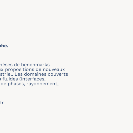
che.
nthèses de benchmarks
ux propositions de nouveaux
triel. Les domaines couverts
fluides (interfaces,
t de phases, rayonnement,
fr