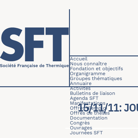
Aller au contenu principal
Navigation princip
Accueil
Nous connaître
Fondation et objectifs
Organigramme
Groupes thématiques
Annuaire
Activités
Bulletins de liaison
Agenda SFT
Manifestations
15/11/11: JO
Offres d'emploi
Offres de thèses
Documentation
Congrès
Ouvrages
Journées SFT