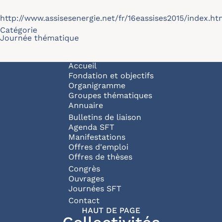
http://www.assisesenergie.net/fr/16eassises2015/index.ht
Catégorie
Journée thématique
Navigation principale
Accueil
Fondation et objectifs
Organigramme
Groupes thématiques
Annuaire
Bulletins de liaison
Agenda SFT
Manifestations
Offres d'emploi
Offres de thèses
Congrès
Ouvrages
Journées SFT
Pied de page
Contact
HAUT DE PAGE