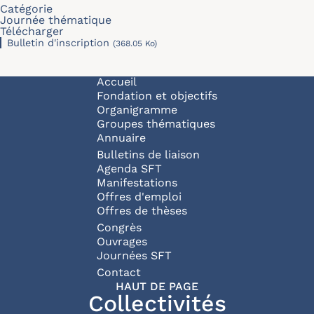
Catégorie
Journée thématique
Télécharger
Bulletin d'inscription
(368.05 Ko)
Navigation principale
Accueil
Fondation et objectifs
Organigramme
Groupes thématiques
Annuaire
Bulletins de liaison
Agenda SFT
Manifestations
Offres d'emploi
Offres de thèses
Congrès
Ouvrages
Journées SFT
Pied de page
Contact
HAUT DE PAGE
Collectivités