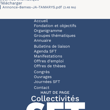
Télécharger
Annonce-8emes-JA-TAMARYS.pdf
(3.48 Mo)
Navigation principale
Accueil
Fondation et objectifs
Organigramme
Groupes thématiques
Annuaire
Bulletins de liaison
Agenda SFT
Manifestations
Offres d'emploi
Offres de thèses
Congrès
Ouvrages
Journées SFT
Pied de page
Contact
HAUT DE PAGE
Collectivités