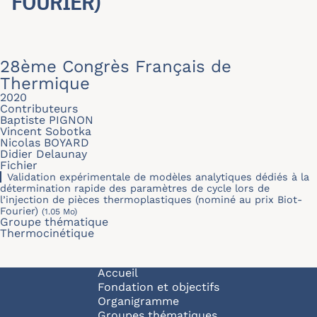
FOURIER)
28ème Congrès Français de
Thermique
2020
Contributeurs
Baptiste PIGNON
Vincent Sobotka
Nicolas BOYARD
Didier Delaunay
Fichier
Validation expérimentale de modèles analytiques dédiés à la
détermination rapide des paramètres de cycle lors de
l’injection de pièces thermoplastiques (nominé au prix Biot-
Fourier)
(1.05 Mo)
Groupe thématique
Thermocinétique
Navigation principale
Accueil
Fondation et objectifs
Organigramme
Groupes thématiques