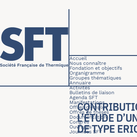
Aller au contenu principal
Navigation princip
Accueil
Nous connaître
Fondation et objectifs
Organigramme
Groupes thématiques
Annuaire
Activités
Bulletins de liaison
Agenda SFT
Manifestations
CONTRIBUTI
Offres d'emploi
Offres de thèses
L’ÉTUDE D’U
Documentation
Congrès
DE TYPE ERI
Ouvrages
Journées SFT