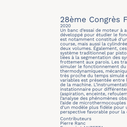
28ème Congrès F
2020
Un banc d’essai de moteur à ap
développé pour étudier le fo
est notamment constitué d’un 
course, mais aussi la cylindré
deux volumes. Également, ces 
système traditionnel par piston
liées à la segmentation des sy
frottement aux parois. Les t
simuler le fonctionnement du 
thermodynamiques, mécaniques 
très proche du temps simulé 
variables est présentée entr
de la machine. L’instrumentat
instationnaire pour différent
(aspiration, enceinte, refoule
l’analyse des phénomènes obse
l’aide de microthermocouples 
d’un modèle plus fidèle pour
perspective favorable pour l
Contributeurs
Pierre Ranc