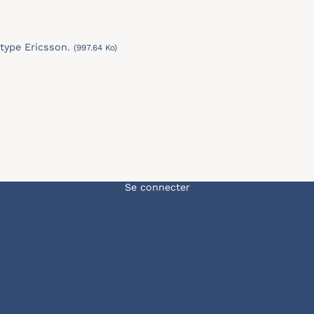
type Ericsson.
(997.64 Ko)
Menu du compte de l'u
Se connecter