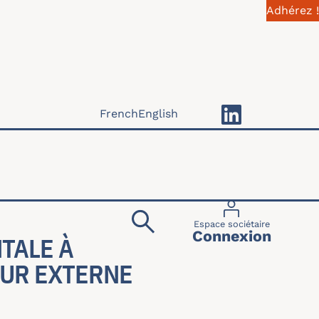
Adhérez !
French
English
Menu du compte 
Espace sociétaire
Connexion
TALE À
EUR EXTERNE