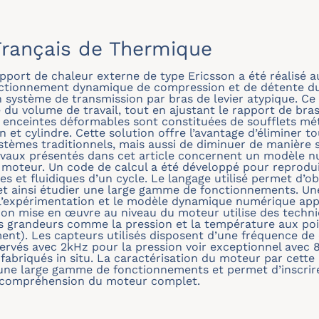
rançais de Thermique
port de chaleur externe de type Ericsson a été réalisé au
nctionnement dynamique de compression et de détente du
système de transmission par bras de levier atypique. Ce 
e du volume de travail, tout en ajustant le rapport de bra
enceintes déformables sont constituées de soufflets méta
 et cylindre. Cette solution offre l’avantage d’éliminer tou
stèmes traditionnels, mais aussi de diminuer de manière si
ravaux présentés dans cet article concernent un modèle 
moteur. Un code de calcul a été développé pour reprodui
et fluidiques d’un cycle. Le langage utilisé permet d’o
et ainsi étudier une large gamme de fonctionnements. Un
e l’expérimentation et le modèle dynamique numérique ap
ion mise en œuvre au niveau du moteur utilise des techn
es grandeurs comme la pression et la température aux po
ment). Les capteurs utilisés disposent d’une fréquence d
rvés avec 2kHz pour la pression voir exceptionnel avec 
fabriqués in situ. La caractérisation du moteur par cette
 une large gamme de fonctionnements et permet d’inscrir
a compréhension du moteur complet.