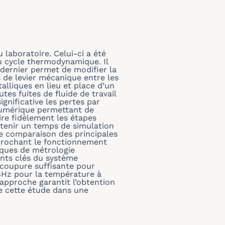
 laboratoire. Celui-ci a été
 cycle thermodynamique. Il
dernier permet de modifier la
s de levier mécanique entre les
lliques en lieu et place d’un
tes fuites de fluide de travail
gnificative les pertes par
numérique permettant de
re fidèlement les étapes
btenir un temps de simulation
e comparaison des principales
prochant le fonctionnement
iques de métrologie
ints clés du système
e coupure suffisante pour
8Hz pour la température à
 approche garantit l’obtention
e cette étude dans une