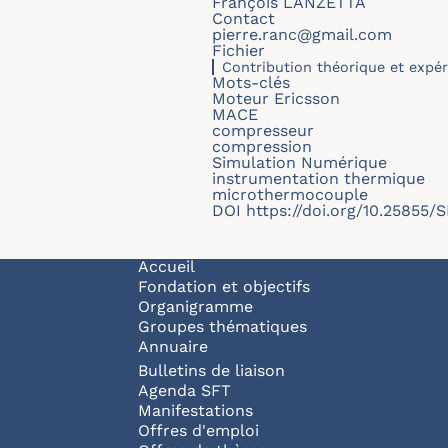
François LANZETTA
Contact
pierre.ranc@gmail.com
Fichier
Contribution théorique et expér
Mots-clés
Moteur Ericsson
MACE
compresseur
compression
Simulation Numérique
instrumentation thermique
microthermocouple
DOI
https://doi.org/10.25855/
Navigation principale
Accueil
Fondation et objectifs
Organigramme
Groupes thématiques
Annuaire
Bulletins de liaison
Agenda SFT
Manifestations
Offres d'emploi