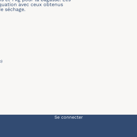
équation avec ceux obtenus
de séchage.
o)
Menu du compte de l'u
Se connecter