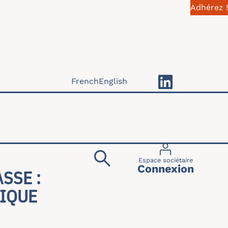
Adhérez !
French
English
Menu du compte 
Espace sociétaire
Connexion
SSE :
IQUE