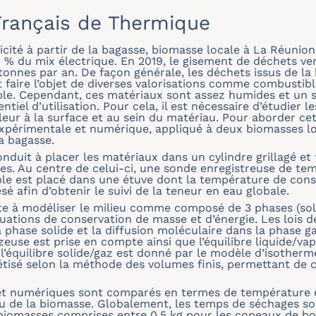
rançais de Thermique
ricité à partir de la bagasse, biomasse locale à La Réunio
9 % du mix électrique. En 2019, le gisement de déchets ver
tonnes par an. De façon générale, les déchets issus de l
faire l’objet de diverses valorisations comme combustibl
ple. Cependant, ces matériaux sont assez humides et un 
entiel d’utilisation. Pour cela, il est nécessaire d’étudie
leur à la surface et au sein du matériau. Pour aborder c
expérimentale et numérique, appliqué à deux biomasses lo
a bagasse.
duit à placer les matériaux dans un cylindre grillagé et 
tres. Au centre de celui-ci, une sonde enregistreuse de t
mble est placé dans une étuve dont la température de consi
é afin d’obtenir le suivi de la teneur en eau globale.
 à modéliser le milieu comme composé de 3 phases (solid
quations de conservation de masse et d’énergie. Les lois d
phase solide et la diffusion moléculaire dans la phase ga
zeuse est prise en compte ainsi que l’équilibre liquide/va
 l’équilibre solide/gaz est donné par le modèle d’isother
étisé selon la méthode des volumes finis, permettant de c
et numériques sont comparés en termes de température et
au de la biomasse. Globalement, les temps de séchages so
omasses comprises entre 0,5 kg pour les copeaux de bois