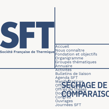
Aller au contenu principal
Navigation princip
Accueil
Nous connaître
Fondation et objectifs
Organigramme
Groupes thématiques
Annuaire
Activités
Bulletins de liaison
Agenda SFT
Manifestations
SÉCHAGE DE 
Offres d'emploi
Offres de thèses
COMPARAISO
Documentation
Congrès
Ouvrages
Journées SFT