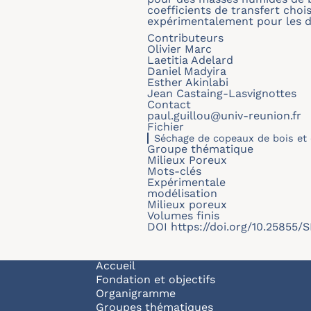
coefficients de transfert cho
expérimentalement pour les d
Contributeurs
Olivier Marc
Laetitia Adelard
Daniel Madyira
Esther Akinlabi
Jean Castaing-Lasvignottes
Contact
paul.guillou@univ-reunion.fr
Fichier
Séchage de copeaux de bois et
Groupe thématique
Milieux Poreux
Mots-clés
Expérimentale
modélisation
Milieux poreux
Volumes finis
DOI
https://doi.org/10.25855
Navigation principale
Accueil
Fondation et objectifs
Organigramme
Groupes thématiques