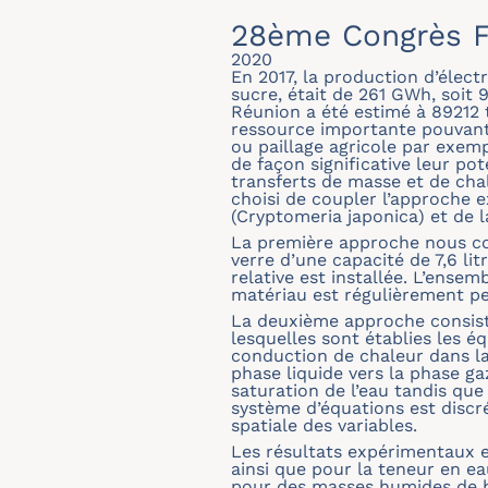
28ème Congrès F
2020
En 2017, la production d’élect
sucre, était de 261 GWh, soit 
Réunion a été estimé à 89212 
ressource importante pouvant 
ou paillage agricole par exem
de façon significative leur pot
transferts de masse et de cha
choisi de coupler l’approche 
(Cryptomeria japonica) et de l
La première approche nous con
verre d’une capacité de 7,6 li
relative est installée. L’ense
matériau est régulièrement pes
La deuxième approche consiste
lesquelles sont établies les é
conduction de chaleur dans la 
phase liquide vers la phase ga
saturation de l’eau tandis que
système d’équations est discr
spatiale des variables.
Les résultats expérimentaux 
ainsi que pour la teneur en e
pour des masses humides de bi