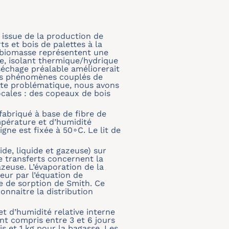
n issue de la production de
ts et bois de palettes à la
a biomasse représentent une
e, isolant thermique/hydrique
séchage préalable améliorerait
r les phénomènes couplés de
ette problématique, nous avons
cales : des copeaux de bois
fabriqué à base de fibre de
empérature et d’humidité
gne est fixée à 50∘C. Le lit de
e, liquide et gazeuse) sur
e transferts concernent la
zeuse. L’évaporation de la
peur par l’équation de
me de sorption de Smith. Ce
onnaitre la distribution
 d’humidité relative interne
nt compris entre 3 et 6 jours
 et 1 kg pour la bagasse. Les